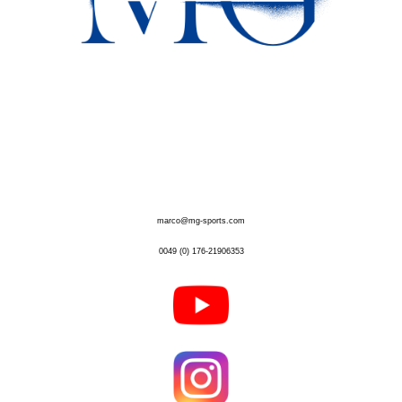
marco@mg-sports.com
0049 (0) 176-21906353