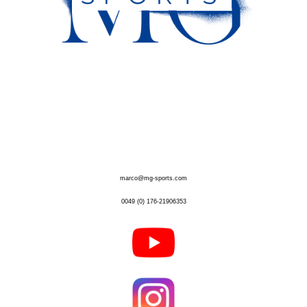
marco@mg-sports.com
0049 (0) 176-21906353